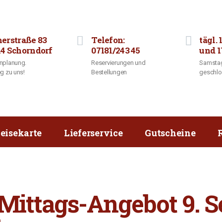
herstraße 83
Telefon:
tägl. 
14 Schorndorf
07181/243 45
und 1
nplanung.
Reservierungen und
Samstag
g zu uns!
Bestellungen
geschl
eisekarte
Lieferservice
Gutscheine
ittags-Angebot 9. Se