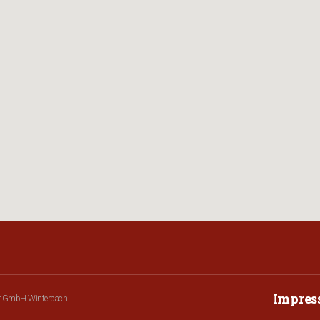
Impre
r GmbH Winterbach