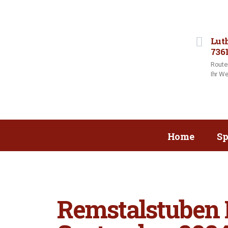
Lut
736
Route
Ihr We
Home
Sp
Remstalstuben M