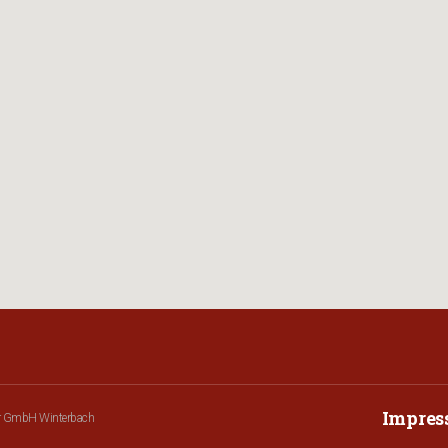
Impre
r GmbH Winterbach