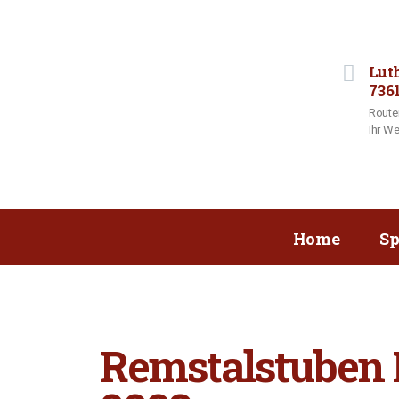
Lut
736
Route
Ihr We
Home
Sp
Remstalstuben M