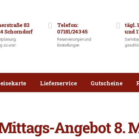
herstraße 83
Telefon:
tägl. 
14 Schorndorf
07181/243 45
und 1
nplanung.
Reservierungen und
Samstag
g zu uns!
Bestellungen
geschl
eisekarte
Lieferservice
Gutscheine
ittags-Angebot 8. Ma