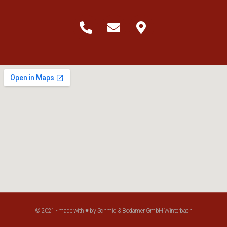
© 2021 - made with ♥ by Schmid & Bodamer GmbH Winterbach