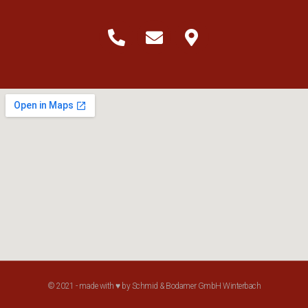
© 2021 - made with ♥ by Schmid & Bodamer GmbH Winterbach