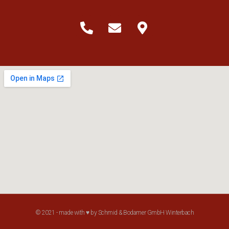
© 2021 - made with ♥ by Schmid & Bodamer GmbH Winterbach