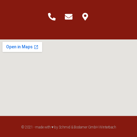
© 2021 - made with ♥ by Schmid & Bodamer GmbH Winterbach