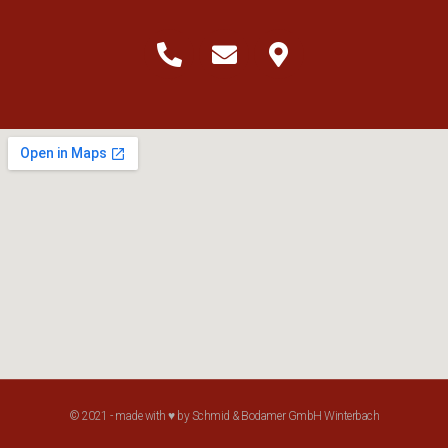
© 2021 - made with ♥ by Schmid & Bodamer GmbH Winterbach