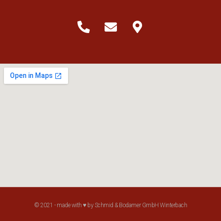
© 2021 - made with ♥ by Schmid & Bodamer GmbH Winterbach