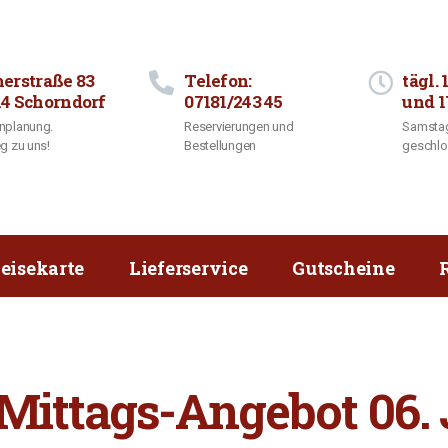
herstraße 83
Telefon:
tägl. 
14 Schorndorf
07181/243 45
und 1
nplanung.
Reservierungen und
Samstag
g zu uns!
Bestellungen
geschl
eisekarte
Lieferservice
Gutscheine
ittags-Angebot 06. Ju