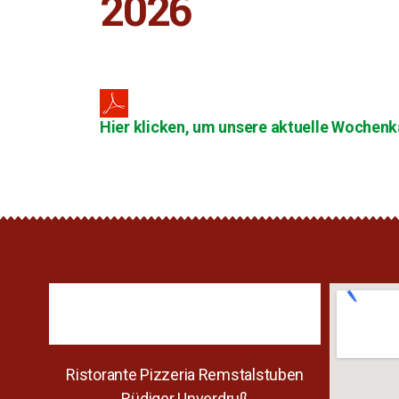
2026
Hier klicken, um unsere aktuelle Wochenka
Ristorante Pizzeria Remstalstuben
Rüdiger Unverdruß