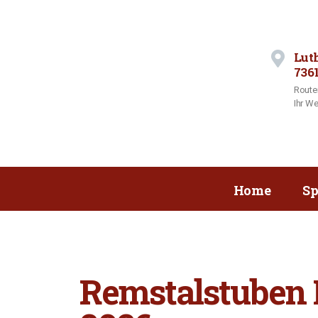
Lut
736
Route
Ihr We
Home
Sp
Remstalstuben M