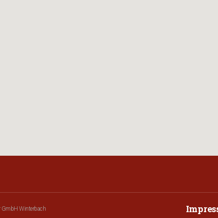
Impre
r GmbH Winterbach